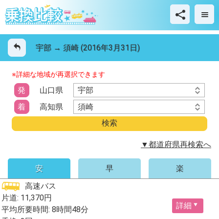
宇部 → 須崎 (2016年3月31日)
※詳細な地域が再選択できます
宇部
発
山口県
須崎
着
高知県
▼都道府県再検索へ
安
早
楽
高速バス
片道: 11,370円
詳細
平均所要時間: 8時間48分