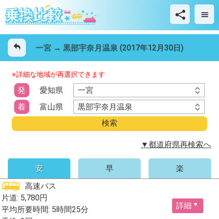
一宮 → 黒部宇奈月温泉 (2017年12月30日)
※詳細な地域が再選択できます
一宮
発
愛知県
黒部宇奈月温泉
着
富山県
▼都道府県再検索へ
安
早
楽
高速バス
片道: 5,780円
詳細
平均所要時間: 5時間25分