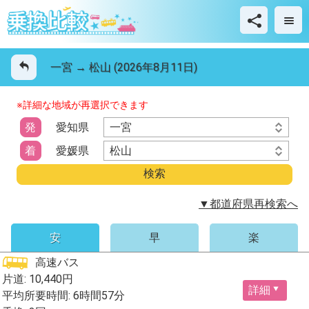
一宮 → 松山 (2026年8月11日)
※詳細な地域が再選択できます
一宮
発
愛知県
松山
着
愛媛県
▼都道府県再検索へ
安
早
楽
高速バス
片道: 10,440円
詳細
平均所要時間: 6時間57分