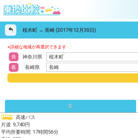
桜木町 → 長崎 (2017年12月30日)
※詳細な地域が再選択できます
桜木町
発
神奈川県
長崎
着
長崎県
安
高速バス
片道: 9,740円
平均所要時間: 17時間56分