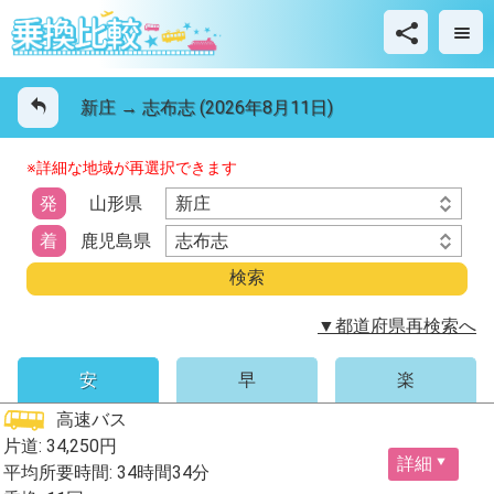
新庄 → 志布志 (2026年8月11日)
※詳細な地域が再選択できます
新庄
発
山形県
志布志
着
鹿児島県
▼都道府県再検索へ
安
早
楽
高速バス
片道: 34,250円
詳細
平均所要時間: 34時間34分