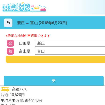
新庄 → 富山 (2018年6月23日)
※詳細な地域が再選択できます
新庄
発
山形県
富山
着
富山県
安
高速バス
片道: 10,620円
平均所要時間: 8時間40分