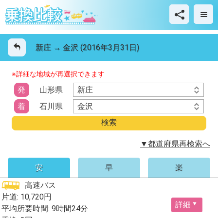
新庄 → 金沢 (2016年3月31日)
※詳細な地域が再選択できます
新庄
発
山形県
金沢
着
石川県
▼都道府県再検索へ
安
早
楽
高速バス
片道: 10,720円
詳細
平均所要時間: 9時間24分